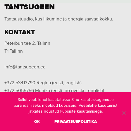
TANTSUGEEN
Tantsustuudio, kus liikumine ja energia saavad kokku.
KONTAKT
Peterburi tee 2, Tallinn
T1 Tallinn
info@tantsugeen.ee
+372 53413790
Regina (eesti, english)
+372 5055756
Monika (eesti, no pyccku, english)
+372 53446749
Kristina (eesti, no pyccku)
Sellel veebilehel kasutatakse Sinu kasutuskogemuse
parandamiseks mõeldud küpsiseid. Veebilehe kasutamist
jätkates nõustud küpsiste kasutamisega.
OK
PRIVAATSUSPOLIITIKA
© 2026 Tantsugeen | Kõik õigused on kaitstud